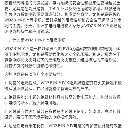
随着现代科技的飞速发展，电力系统的安全性和稳定性变得越发重
要，尤其是在高层建筑、工矿企业以及交通运输等领域。阻燃电缆
作为电力系统中的重要组成部分，其重要性愈显，尤其是高等级的
WDZB1N-YJY等电缆，因其卓越的阻燃性能和安全性而逐渐成为市
场的主流。今天，金环宇电线电缆和大家分享WDZB1N-YJY阻燃耐
火电缆的特性和应用领域。
一、什么是WDZB1N-YJY阻燃电缆?
WDZB1N-YJY是一种以聚氯乙烯(PVC)为基础材料的阻燃电缆，适
用于多种环境，尤其是需要强化防火安全的场所。其设计初衷在于
避免电缆在火灾引发下的燃烧及火灾蔓延，经过标准的严格测试，
具有优良的阻燃性能和绝缘特性。
这种电缆具有以下几个主要特性：
1. 优良的阻燃性能：WDZB1N-YJY的阻燃特性使其在火灾情况下能
够延缓火焰蔓延，并尽可能减少有害烟雾的产生。
2. 绝缘性能：电缆的绝缘材料具有较高的耐电压能力，能够有效保
护电缆的导体，减少漏电风险。
3. 环境适应性强：适合在多种恶劣环境下使用，如潮湿、高温和低
温等，降低了因环境导致的电缆损坏风险。
4. 耐磨性与舒缓老化性：WDZB1N-YJY电缆的外护套设计能有效抵