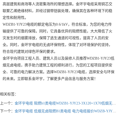
高层建筑和商场等人流密集场所的理想选择。金环宇电缆采用铜芯交
联聚乙烯绝缘材料，并经过钢带铠装处理，确保其在各种环境下的稳
定性和耐用性。
WDZB1-YJY23电缆的额定电压为0.6/1kV，符合标准，为您的电力传
输提供了可靠的保障。同时，它具备优异的阻燃性能，大大降低了火
灾发生时的烟雾排放，保障了逃生通道的可视性，提高了人员的安
全。同时，金环宇电缆的无卤环保特性，体现了对环境保护的坚持，
符合现代建筑对绿色环保的要求。
金环宇向项目工程人员、建筑人员以及装修人员推荐WDZB1-YJY23低
烟无卤电缆，携手助力建筑工程的顺利进行，为您的工程项目提供安
全、可靠的电力解决方案。选择WDZB1-YJY23电缆，选择安全与环保
的未来。立即联系金环宇，了解更多产品信息与服务方案！
相关标签：
上一个：
金环宇电缆 阻燃b1类电缆WDZB1-YJY23-3X120+1X70低烟无卤铠装电缆
下一个：
金环宇电缆 低烟无卤阻燃B1类电缆 电力电缆报价WDZB-YJY23-3X185+1X95