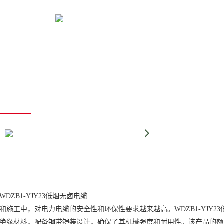
DZB1-YJY23低烟无卤电缆
和施工中，对电力电缆的安全性和环保性要求越来越高。WDZB1-YJY
绝缘材料，配备钢带铠装设计，确保了其机械强度和耐用性。该产品的额定电