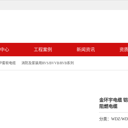
中心
工程案例
新闻资讯
资
烯护套软电缆
消防及家装用RVS/BVVB/RVB系列
缘（铠装）电力电缆
300/300V聚氯乙烯铜编织屏蔽电缆
金环宇电缆 铠装
阻燃电缆
分类：WDZ/WD