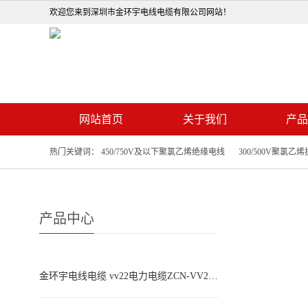
欢迎您来到深圳市金环宇电线电缆有限公司网站！
网站首页
关于我们
产品
热门关键词：
450/750V及以下聚氯乙烯绝缘电线
300/500V聚氯乙
450/750V橡套软电缆及电焊机电缆
0.6/1KV塑料绝
产品中心
金环宇电线电缆 vv22电力电缆ZCN-VV22-4X120+1X70平方 阻燃耐火电缆