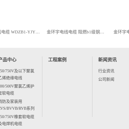
金环宇电线电缆 WDZB1-YJY23-4X400+1X185平方 b1类阻燃电缆 低烟无卤铠装电缆
金环宇电线电缆 阻燃b1级钢带铠装电缆WDZB1-YJY23-4X300+1X150无卤低烟电缆
产品中心
工程案例
新闻资讯
450/750V及以下聚氯
行业资讯
乙烯绝缘电线
公司新闻
300/500V聚氯乙烯护
套软电缆
消防及家装用
RVS/BVVB/RVB系列
450/750V橡套软电缆
及电焊机电缆