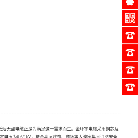
QQ2850
23低烟无卤电缆正是为满足这一需求而生。金环宇电缆采用铜芯及
压为0.6/1kV，符合高层建筑、商场等人流密集且消防安全