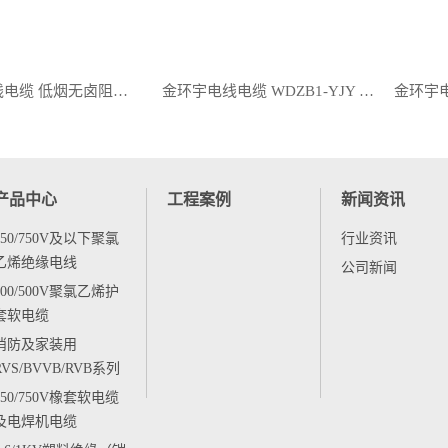
金环宇电线电缆 低烟无卤阻燃电缆WDZB1-YJY4x400+1x185平方 交联电缆
金环宇电线电缆 WDZB1-YJY 4x300+1x150平方 低烟无卤阻燃B1类铜芯电力电缆
产品中心
工程案例
新闻资讯
450/750V及以下聚氯
行业资讯
乙烯绝缘电线
公司新闻
300/500V聚氯乙烯护
套软电缆
消防及家装用
RVS/BVVB/RVB系列
450/750V橡套软电缆
及电焊机电缆