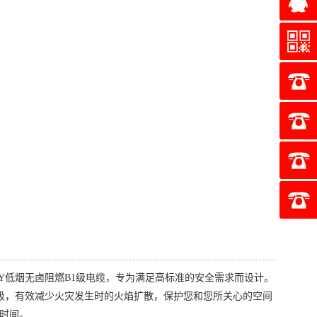
QQ2850
JY低烟无卤阻燃B1级电缆，专为满足高标准的安全需求而设计。
1级，有效减少火灾发生时的火焰扩散，保护您和您所关心的空间
时间。