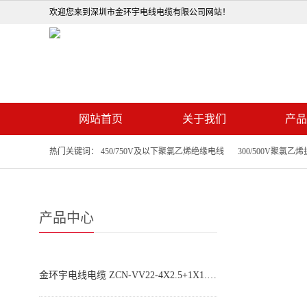
欢迎您来到深圳市金环宇电线电缆有限公司网站！
网站首页
关于我们
产品
热门关键词：
450/750V及以下聚氯乙烯绝缘电线
300/500V聚氯乙
450/750V橡套软电缆及电焊机电缆
0.6/1KV塑料绝
产品中心
金环宇电线电缆 ZCN-VV22-4X2.5+1X1.5平方 铠装电缆vv22阻燃耐火电缆