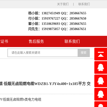
关于我们
联系我们
杨小姐：13827451949 QQ：2850667655
付小姐：15919767227 QQ：2850667650
翟小姐：13510639693 QQ：2850667655
闫先生：15919875057 QQ：2850667651
质证书
售后服务
联系我们
搜索
QQ2850
低烟无卤阻燃电缆WDZB1-YJY4x400+1x185平方 交
QQ2850
YJY低烟无卤阻燃b类电力电缆
QQ2850