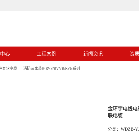
中心
工程案例
新闻资讯
资
烯护套软电缆
消防及家装用RVS/BVVB/RVB系列
缘（铠装）电力电缆
300/300V聚氯乙烯铜编织屏蔽电缆
金环宇电线电缆 
联电缆
分类：WDZB-